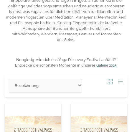
Erlebe drei unvergessliche Tage in Brigels, an denen du in die
vielfältige Welt des Yoga eintauchen und neugierig ausprobieren
kannst, was Yoga alles für dich bereithält: von
traditionellen und
modernen Yogastilen
über
Meditation, Pranayama
(Atemtechniken)
und
Philosophie
bis hin zu
Gesang
. Eingebettet in die kraftvolle
Atmosphäre der Bündner Bergwelt
– kombiniert
mit
Waldbaden
,
Wandern
,
Massagen
,
Genuss
und Momenten
des
Seins
.
Neugierig, wie sich das Yoga Discovery Festival anfühlt?
Entdecke die schönsten Momente in unserer
.
Galerie 2025
Sortierung